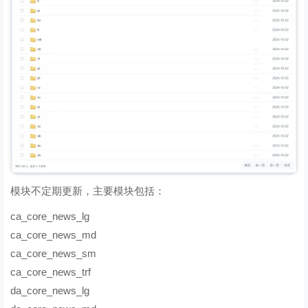
模块不定期更新，主要模块包括：
ca_core_news_lg
ca_core_news_md
ca_core_news_sm
ca_core_news_trf
da_core_news_lg