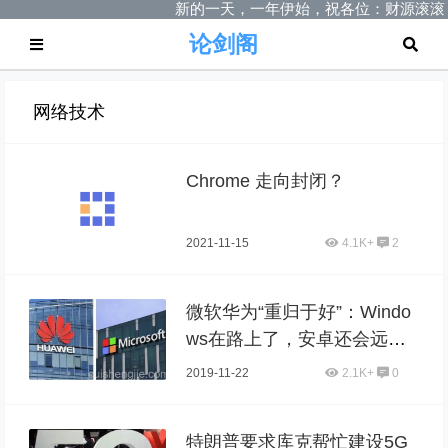
新的一天，一年伊始，祝各位：财源滚滚
论剑阁
网络技术
Chrome 走向封闭？
2021-11-15
4.1K+
2
微软华为“重归于好”：Windo
ws在路上了，安卓还会远
吗？
2019-11-22
2.1K+
0
特朗普要求库克帮忙建设5G