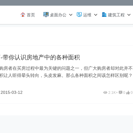
首页
桌面办公
运维
建筑工程
-带你认识房地产中的各种面积
购房者在买房过程中最为关键的问题之一，但广大购房者却对此并不
积让人听得晕头转向，头皮发麻。那么各种面积之间该怎样区别呢？
怎样的区别和联系呢？
杰
2015-03-12
2.1K+
0
0