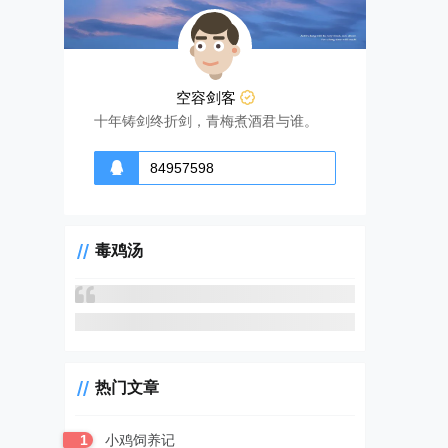
空容剑客
十年铸剑终折剑，青梅煮酒君与谁。
84957598
毒鸡汤
热门文章
1
小鸡饲养记