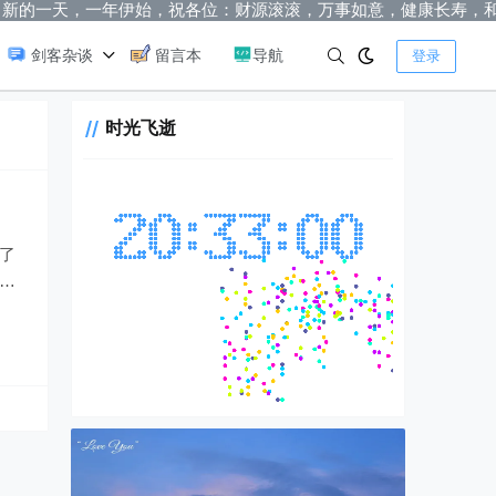
新的一天，一年伊始，祝各位：财源滚滚，万事如意，健康长寿，和
剑客杂谈
留言本
导航
登录
时光飞逝
了
它