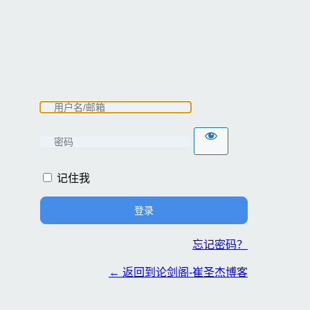
记住我
忘记密码？
← 返回到论剑阁-崔圣杰博客